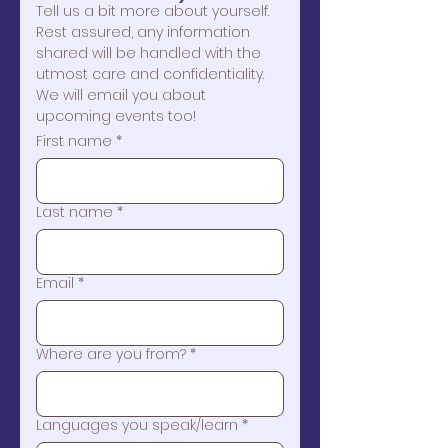
Tell us a bit more about yourself. 
Rest assured, any information 
shared will be handled with the 
utmost care and confidentiality. 
We will email you about 
upcoming events too!
First name
*
Last name
*
Email
*
Where are you from?
*
Languages you speak/learn
*