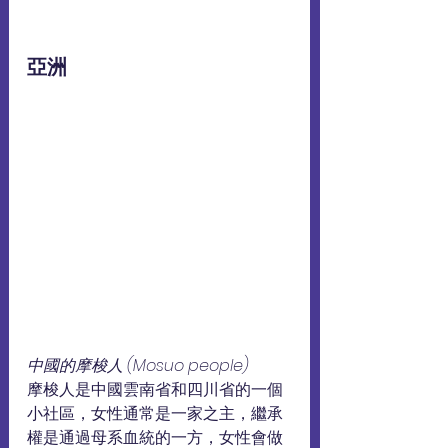
亞洲
中國的摩梭人 (Mosuo people)
摩梭人是中國雲南省和四川省的一個
小社區，女性通常是一家之主，繼承
權是通過母系血統的一方，女性會做