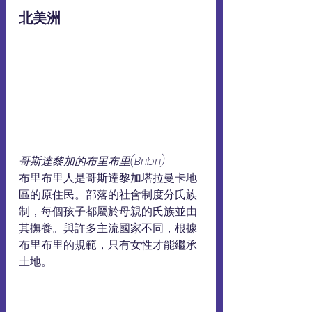
北美洲
哥斯達黎加的布里布里(Bribri)
布里布里人是哥斯達黎加塔拉曼卡地
區的原住民。部落的社會制度分氏族
制，每個孩子都屬於母親的氏族並由
其撫養。與許多主流國家不同，根據
布里布里的規範，只有女性才能繼承
土地。