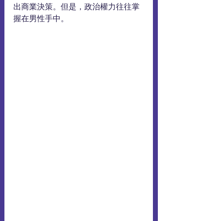
出商業決策。但是，政治權力往往掌
握在男性手中。