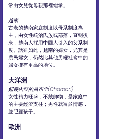
常由女兒從母親那裡繼承。
越南
古老的越南家庭制度以母系制度為
主，由女性統治氏族或部落，直到後
來，越南人採用中國人引入的父系制
度。話雖如此，越南的婦女，尤其是
農民婦女，仍然比其他男權社會中的
婦女擁有更高的地位。
大洋洲
紐幾內亞的昌布里(Chambri)
女性精力旺盛，不戴飾物，是家庭中
的主要經濟支柱；男性就富於情感，
並照顧孩子。
歐洲