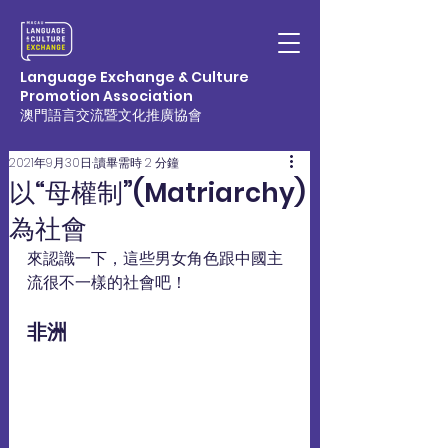
Language Exchange & Culture
Promotion Association
澳門語言交流暨文化推廣協會
2021年9月30日
讀畢需時 2 分鐘
以“母權制”(Matriarchy)
為社會
來認識一下，這些男女角色跟中國主
流很不一樣的社會吧！
非洲